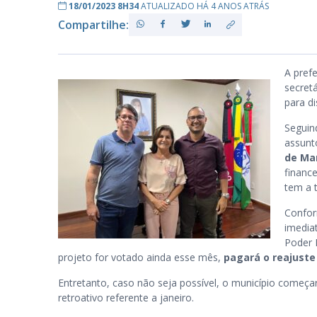
18/01/2023 8H34
ATUALIZADO HÁ 4 ANOS ATRÁS
Compartilhe:
PB
A pref
secret
para di
Seguin
assunt
de M
financ
tem a 
Confor
imedia
Poder 
projeto for votado ainda esse mês,
pagará o reajuste
Entretanto, caso não seja possível, o município começar
retroativo referente a janeiro.