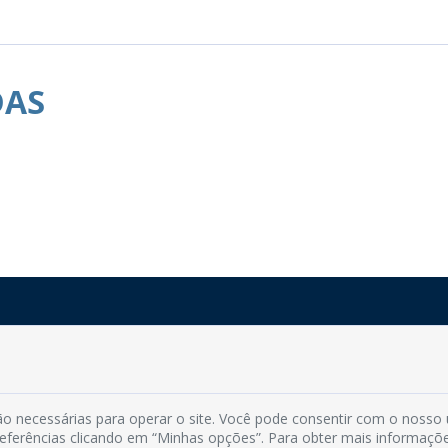
DAS
Rua do Imperador, 78, Centro
CEP: 58.280-000 - Mamanguape/PB
Fone: (83) 3292-2246
o necessárias para operar o site. Você pode consentir com o nosso
Email: comunicacao@mamanguape.pb.gov.br
preferências clicando em “Minhas opções”. Para obter mais informaçõ
Expediente: Segunda à Sexta, das 08h às 13h