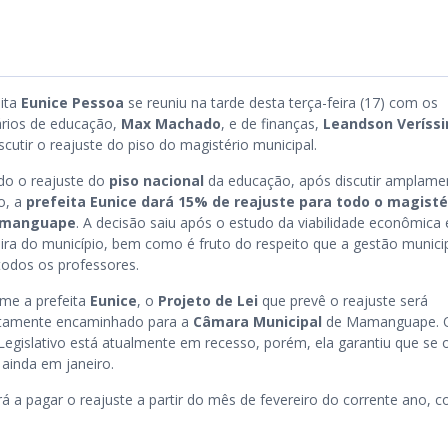
eita
Eunice Pessoa
se reuniu na tarde desta terça-feira (17) com os
ários de educação,
Max Machado
, e de finanças,
Leandson Veríss
scutir o reajuste do piso do magistério municipal.
do o reajuste do
piso nacional
da educação, após discutir amplame
o, a
prefeita Eunice dará 15% de reajuste para todo o magisté
amanguape
. A decisão saiu após o estudo da viabilidade econômica 
eira do município, bem como é fruto do respeito que a gestão munici
todos os professores.
me a prefeita
Eunice
, o
Projeto de Lei
que prevê o reajuste será
tamente encaminhado para a
Câmara Municipal
de Mamanguape. 
Legislativo está atualmente em recesso, porém, ela garantiu que se 
ainda em janeiro.
á a pagar o reajuste a partir do mês de fevereiro do corrente ano, 