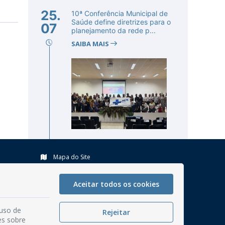
25.
10ª Conferência Municipal de
Saúde define diretrizes para o
07
planejamento da rede p...
SAIBA MAIS
Mapa do Site
Perguntas frequentes
Aceitar todos os cookies
Manual de Navegação
Glossário
 uso de
Rejeitar
Ouvidoria
es sobre