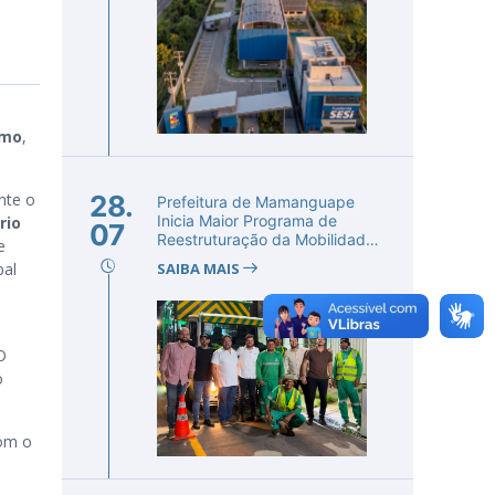
imo
,
nte o
28.
Prefeitura de Mamanguape
Inicia Maior Programa de
rio
07
Reestruturação da Mobilidade
e
Urba...
pal
SAIBA MAIS
O
o
com o