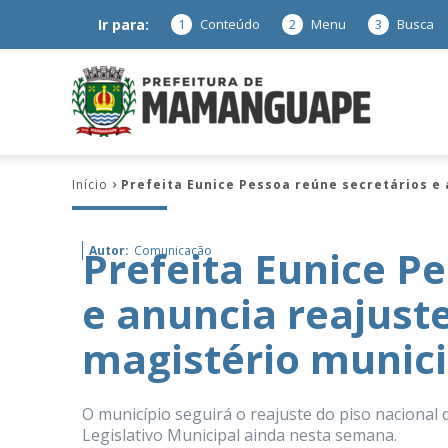
Ir para:
1
Conteúdo
2
Menu
3
Busca
Prefeitura
Início
Prefeita Eunice Pessoa reúne secretários e
de
Prefeita Eunice P
Autor:
Comunicação
e anuncia reajust
Mamanguap
magistério munici
O município seguirá o reajuste do piso nacional
–
Legislativo Municipal ainda nesta semana.