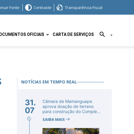
inuir Fonte
Contraste
Transparência Fiscal
OCUMENTOS OFICIAIS
CARTA DE SERVIÇOS
s
NOTÍCIAS EM TEMPO REAL
31.
Câmara de Mamanguape
aprova doação de terreno
07
para construção do Complexo
Educac...
SAIBA MAIS