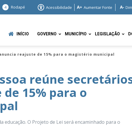
4
Rodapé
Acessibilidade
Aumentar Fonte
Dim
INÍCIO
GOVERNO
MUNICÍPIO
LEGISLAÇÃO
D
 anuncia reajuste de 15% para o magistério municipal
essoa reúne secretário
e de 15% para o
e
pal
 da educação. O Projeto de Lei será encaminhado para o