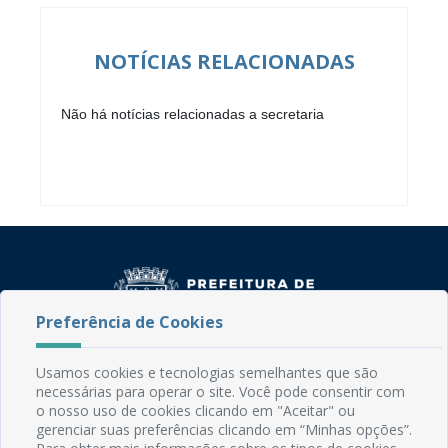
NOTÍCIAS RELACIONADAS
Não há notícias relacionadas a secretaria
Preferência de Cookies
Usamos cookies e tecnologias semelhantes que são
Rua do Imperador, 78, Centro
necessárias para operar o site. Você pode consentir com
CEP: 58.280-000 - Mamanguape/PB
o nosso uso de cookies clicando em "Aceitar" ou
Fone: (83) 3292-2246
gerenciar suas preferências clicando em “Minhas opções”.
Email: comunicacao@mamanguape.pb.gov.br