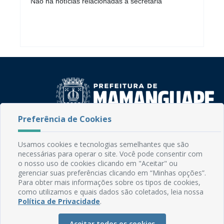
Não há notícias relacionadas a secretaria
Preferência de Cookies
Rua do Imperador, 78, Centro
CEP: 58.280-000 - Mamanguape/PB
Usamos cookies e tecnologias semelhantes que são
Fone: (83) 3292-2246
necessárias para operar o site. Você pode consentir com
Email: comunicacao@mamanguape.pb.gov.br
o nosso uso de cookies clicando em "Aceitar" ou
gerenciar suas preferências clicando em “Minhas opções”.
Expediente: Segunda à Sexta, das 08h às 13h
Para obter mais informações sobre os tipos de cookies,
como utilizamos e quais dados são coletados, leia nossa
Mapa do Site
Política de Privacidade
.
Perguntas frequentes
Aceitar todos os cookies