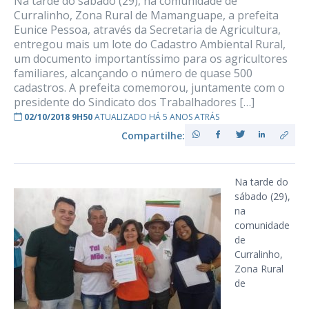
Na tarde do sábado (29), na comunidade de
Curralinho, Zona Rural de Mamanguape, a prefeita
Eunice Pessoa, através da Secretaria de Agricultura,
entregou mais um lote do Cadastro Ambiental Rural,
um documento importantíssimo para os agricultores
familiares, alcançando o número de quase 500
cadastros. A prefeita comemorou, juntamente com o
presidente do Sindicato dos Trabalhadores […]
02/10/2018 9H50
ATUALIZADO HÁ 5 ANOS ATRÁS
Compartilhe:
Na tarde do
sábado (29),
na
comunidade
de
Curralinho,
Zona Rural
de