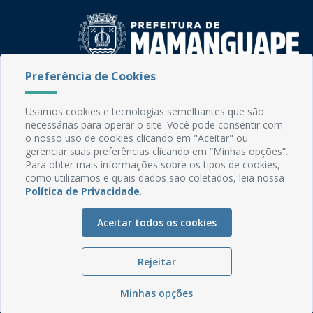
Preferência de Cookies
Rua do Imperador, 78, Centro
CEP: 58.280-000 - Mamanguape/PB
Usamos cookies e tecnologias semelhantes que são
Fone: (83) 3292-2246
necessárias para operar o site. Você pode consentir com
Email: comunicacao@mamanguape.pb.gov.br
o nosso uso de cookies clicando em "Aceitar" ou
Expediente: Segunda à Sexta, das 08h às 13h
gerenciar suas preferências clicando em “Minhas opções”.
Para obter mais informações sobre os tipos de cookies,
como utilizamos e quais dados são coletados, leia nossa
Mapa do Site
Política de Privacidade
.
Perguntas frequentes
Manual de Navegação
Aceitar todos os cookies
Glossário
Rejeitar
Ouvidoria
Serviços Internos
Minhas opções
Política de Privacidade