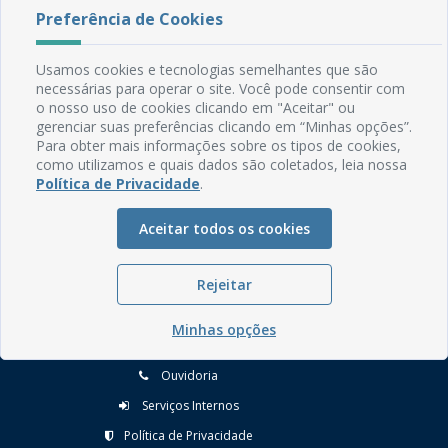
Preferência de Cookies
Usamos cookies e tecnologias semelhantes que são
necessárias para operar o site. Você pode consentir com
o nosso uso de cookies clicando em "Aceitar" ou
gerenciar suas preferências clicando em “Minhas opções”.
Rua do Imperador, 78, Centro
Para obter mais informações sobre os tipos de cookies,
CEP: 58.280-000 - Mamanguape/PB
como utilizamos e quais dados são coletados, leia nossa
Fone: (83) 3292-2246
Política de Privacidade
.
Email: comunicacao@mamanguape.pb.gov.br
Expediente: Segunda à Sexta, das 08h às 13h
Aceitar todos os cookies
Mapa do Site
Rejeitar
Perguntas frequentes
Manual de Navegação
Minhas opções
Glossário
Ouvidoria
Serviços Internos
Política de Privacidade