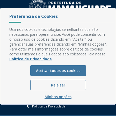
Preferência de Cookies
Rua do Imperador, 78, Centro
Usamos cookies e tecnologias semelhantes que são
CEP: 58.280-000 - Mamanguape/PB
necessárias para operar o site. Você pode consentir com
Fone: (83) 3292-2246
o nosso uso de cookies clicando em "Aceitar" ou
Email: comunicacao@mamanguape.pb.gov.br
gerenciar suas preferências clicando em “Minhas opções”.
Expediente: Segunda à Sexta, das 08h às 13h
Para obter mais informações sobre os tipos de cookies,
como utilizamos e quais dados são coletados, leia nossa
Política de Privacidade
.
Mapa do Site
Perguntas frequentes
Aceitar todos os cookies
Manual de Navegação
Glossário
Rejeitar
Ouvidoria
Minhas opções
Serviços Internos
Política de Privacidade