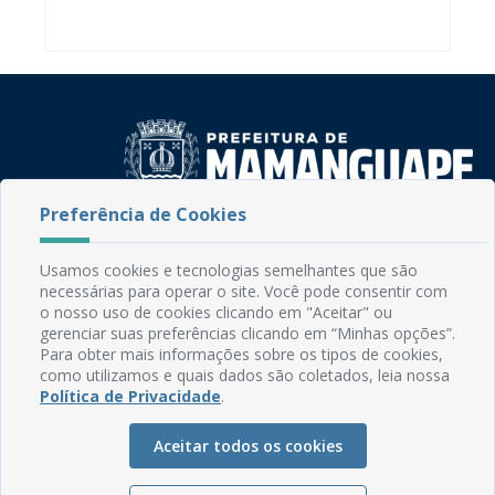
Preferência de Cookies
Rua do Imperador, 78, Centro
CEP: 58.280-000 - Mamanguape/PB
Usamos cookies e tecnologias semelhantes que são
Fone: (83) 3292-2246
necessárias para operar o site. Você pode consentir com
Email: comunicacao@mamanguape.pb.gov.br
o nosso uso de cookies clicando em "Aceitar" ou
Expediente: Segunda à Sexta, das 08h às 13h
gerenciar suas preferências clicando em “Minhas opções”.
Para obter mais informações sobre os tipos de cookies,
como utilizamos e quais dados são coletados, leia nossa
Mapa do Site
Política de Privacidade
.
Perguntas frequentes
Aceitar todos os cookies
Manual de Navegação
Glossário