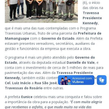
(6), o início
das obras na
Travessa
Presidente
Kennedy
,
que é mais uma das ruas contempladas com o Programa
Travessias Urbanas, fruto de uma parceria da
Prefeitura de
Mamanguape
com o
Governo do Estado
. Além da Prefeita
estavam presentes vereadores, secretários, auxiliares da
gestão e funcionários da empresa que executa a obra.
O programa é mais um pleito atendido pelo
Governo do
Estado
, através da deputada estadual
Danielle do Vale
, e
conta com o investimento de cerca de 5 milhões de reais para
pavimentação das vias. Além da
Travessa Presidente
Kennedy,
também estão contempladas pelo asfalto a
Rua
Cel. Luiz Inácio
a
Rua São José
,
Travessa São José
,
Travessas do Rosário
entre outras.
A prefeita
Eunice
celebrou mais uma conquista e falou sobre
a importância da obra para a população.
“É com muita alegria
que recebemos o asfalto, o que muda muito na vida das