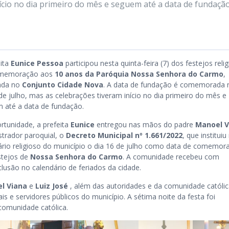
nício no dia primeiro do mês e seguem até a data de fundação
eita
Eunice Pessoa
participou nesta quinta-feira (7) dos festejos reli
memoração aos
10 anos da Paróquia Nossa Senhora do Carmo
,
zada no
Conjunto Cidade Nova
. A data de fundação é comemorada 
de julho, mas as celebrações tiveram início no dia primeiro do mês e
 até a data de fundação.
rtunidade, a prefeita
Eunice
entregou nas mãos do padre
Manoel V
strador paroquial, o
Decreto Municipal nº 1.661/2022
, que instituiu
ário religioso do município o dia 16 de julho como data de comemor
stejos de
Nossa Senhora do Carmo
. A comunidade recebeu com
lusão no calendário de feriados da cidade.
l Viana
e
Luiz José
, além das autoridades e da comunidade católic
 e servidores públicos do município. A sétima noite da festa foi
comunidade católica.