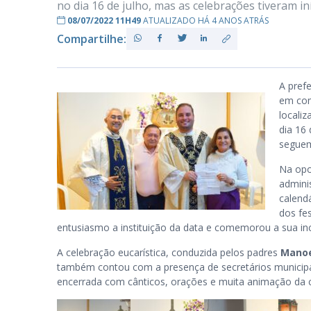
no dia 16 de julho, mas as celebrações tiveram i
08/07/2022 11H49
ATUALIZADO HÁ 4 ANOS ATRÁS
Compartilhe:
PB
A pref
em co
locali
dia 16 
seguem
Na opo
admini
calend
dos fe
entusiasmo a instituição da data e comemorou a sua inc
A celebração eucarística, conduzida pelos padres
Manoe
também contou com a presença de secretários municipais
encerrada com cânticos, orações e muita animação da 