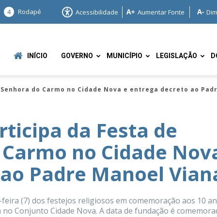
4
Rodapé
Acessibilidade
Aumentar Fonte
Dim
INÍCIO
GOVERNO
MUNICÍPIO
LEGISLAÇÃO
D
a Senhora do Carmo no Cidade Nova e entrega decreto ao Pad
rticipa da Festa de
 Carmo no Cidade Nov
e
 ao Padre Manoel Vian
a-feira (7) dos festejos religiosos em comemoração aos 10 a
a no Conjunto Cidade Nova. A data de fundação é comemora