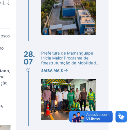
. […]
giosos
no
28.
Prefeitura de Mamanguape
Inicia Maior Programa de
07
Reestruturação da Mobilidade
Urba...
iana
,
SAIBA MAIS
 no
ação
a,