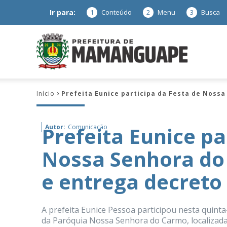
Ir para:
1
Conteúdo
2
Menu
3
Busca
Prefeitura
Início
Prefeita Eunice participa da Festa de Noss
de
Prefeita Eunice pa
Autor:
Comunicação
Nossa Senhora do
Mamanguap
e entrega decreto
A prefeita Eunice Pessoa participou nesta quint
–
da Paróquia Nossa Senhora do Carmo, localizad