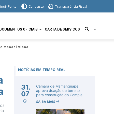
inuir Fonte
Contraste
Transparência Fiscal
OCUMENTOS OFICIAIS
CARTA DE SERVIÇOS
re Manoel Viana
NOTÍCIAS EM TEMPO REAL
a
31.
Câmara de Mamanguape
a
aprova doação de terreno
07
para construção do Complexo
Educac...
SAIBA MAIS
nos
da