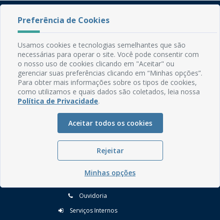
Preferência de Cookies
Usamos cookies e tecnologias semelhantes que são
necessárias para operar o site. Você pode consentir com
o nosso uso de cookies clicando em "Aceitar" ou
gerenciar suas preferências clicando em “Minhas opções”.
Rua do Imperador, 78, Centro
Para obter mais informações sobre os tipos de cookies,
CEP: 58.280-000 - Mamanguape/PB
como utilizamos e quais dados são coletados, leia nossa
Fone: (83) 3292-2246
Política de Privacidade
.
Email: comunicacao@mamanguape.pb.gov.br
Expediente: Segunda à Sexta, das 08h às 13h
Aceitar todos os cookies
Mapa do Site
Rejeitar
Perguntas frequentes
Manual de Navegação
Minhas opções
Glossário
Ouvidoria
Serviços Internos