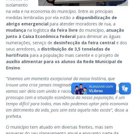
isolamento
na vida e na economia do município. Entre as principais
medidas lembradas por ela estão a
disponibilização de
abrigo emergencial
para atender moradores de rua, a
mudança
na logística
da feira livre
do município,
atuação
junto à Caixa Econômica Federal
para diminuir as águas
numerações, serviço de
desinfecção da feira central
e dos
seus arredores, a
distribuição de 3,5 toneladas de
hortifrutis
para a população mais carente e o projeto de
auxílio alimentar para os alunos da Rede Municipal de
Ensino
.
“Vivemos um momento excepcional da nossa história, que
trouxe uma crise jamais imaginada pela humanidade, mas só
vamos sair dela com união e racionalidade. Eu entendo e me
preocupo com a situação econômica da nossa população, é um
tempo difícil para todos, mas não podemos optar pela economia
em detrimento da vida, pois sem esta aquela não existe”
, disse a
prefeita.
O município tem atuado em diversas frentes, mas sem
esquecer do seu planejamento anual e enquanto parte da