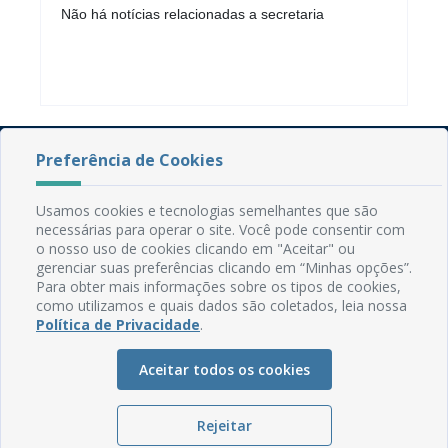
Não há notícias relacionadas a secretaria
Preferência de Cookies
Usamos cookies e tecnologias semelhantes que são
necessárias para operar o site. Você pode consentir com
o nosso uso de cookies clicando em "Aceitar" ou
gerenciar suas preferências clicando em “Minhas opções”.
Rua do Imperador, 78, Centro
Para obter mais informações sobre os tipos de cookies,
CEP: 58.280-000 - Mamanguape/PB
como utilizamos e quais dados são coletados, leia nossa
Fone: (83) 3292-2246
Política de Privacidade
.
Email: comunicacao@mamanguape.pb.gov.br
Expediente: Segunda à Sexta, das 08h às 13h
Aceitar todos os cookies
Mapa do Site
Rejeitar
Perguntas frequentes