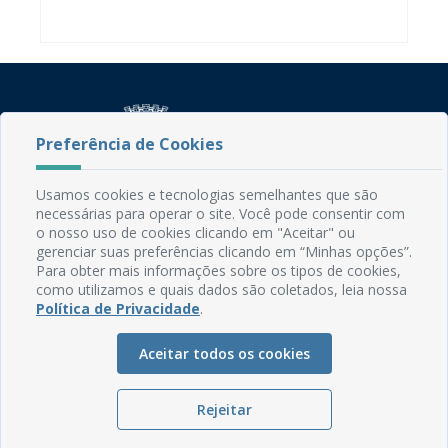
Preferência de Cookies
Usamos cookies e tecnologias semelhantes que são
Rua do Imperador, 78, Centro
necessárias para operar o site. Você pode consentir com
o nosso uso de cookies clicando em "Aceitar" ou
CEP: 58.280-000 - Mamanguape/PB
gerenciar suas preferências clicando em “Minhas opções”.
Fone: (83) 3292-2246
Para obter mais informações sobre os tipos de cookies,
Email: comunicacao@mamanguape.pb.gov.br
como utilizamos e quais dados são coletados, leia nossa
Expediente: Segunda à Sexta, das 08h às 13h
Política de Privacidade
.
Mapa do Site
Aceitar todos os cookies
Perguntas frequentes
Manual de Navegação
Rejeitar
Glossário