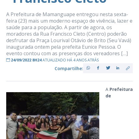
A Prefeitura de Mamanguape entregou nesta sexta-
feira (23) mais um moderno espaço de vivência, lazer e
saúde para a população. A partir de agora, os
moradores da Rua Francisco Cleto (Centro) poderão
desfrutar da Praça Lourival Otávio de Brito (Seu Vavá)
inaugurada ontem pela prefeita Eunice Pessoa. O
evento contou com as presenças dos vereadores […]
24/09/2022 8H24
ATUALIZADO HÁ 4 ANOS ATRÁS
Compartilhe:
A
Prefeitura
de