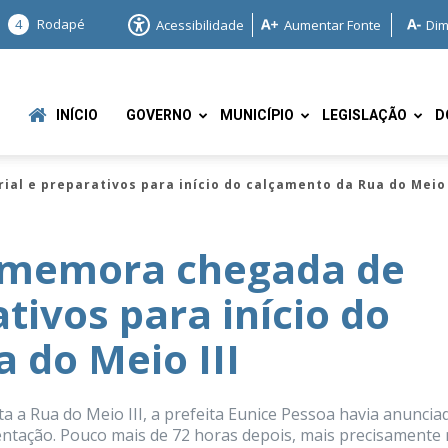
4
Rodapé
Acessibilidade
Aumentar Fonte
Dim
INÍCIO
GOVERNO
MUNICÍPIO
LEGISLAÇÃO
D
al e preparativos para início do calçamento da Rua do Meio 
comemora chegada de
tivos para início do
e
 do Meio III
ta a Rua do Meio III, a prefeita Eunice Pessoa havia anuncia
entação. Pouco mais de 72 horas depois, mais precisamente