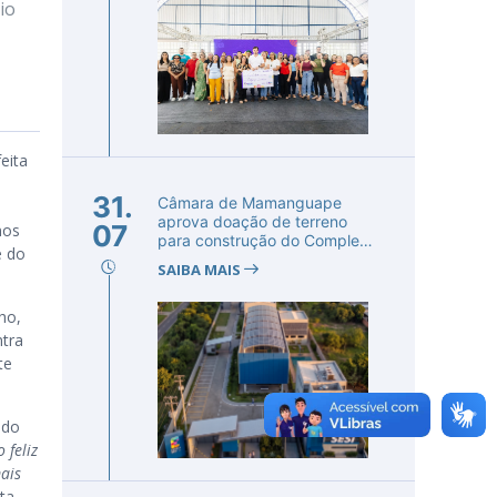
io
feita
31.
Câmara de Mamanguape
aprova doação de terreno
07
nos
para construção do Complexo
e do
Educac...
SAIBA MAIS
ho,
ntra
te
 do
 feliz
ais
ta.