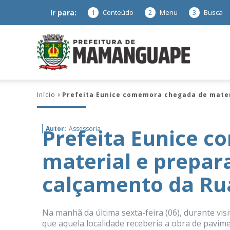
Ir para:
1
Conteúdo
2
Menu
3
Busca
Prefeitura
Início
Prefeita Eunice comemora chegada de materi
de
Prefeita Eunice 
Autor:
Assessoria
material e prepara
Mamanguap
calçamento da Rua
Na manhã da última sexta-feira (06), durante visi
–
que aquela localidade receberia a obra de pavim