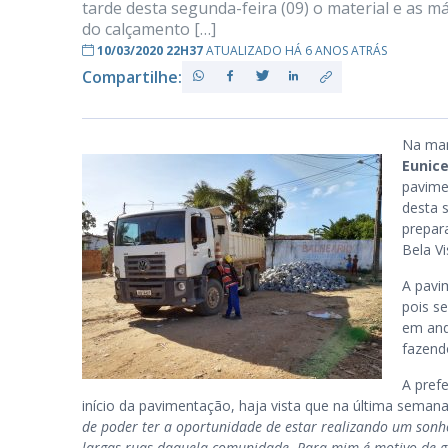
tarde desta segunda-feira (09) o material e as m
do calçamento […]
10/03/2020 22H37
ATUALIZADO HÁ 6 ANOS ATRÁS
Compartilhe:
PB
Na manh
Eunic
pavime
desta 
prepar
Bela Vi
A pavi
pois s
em and
fazend
A pref
início da pavimentação, haja vista que na última sema
de poder ter a oportunidade de estar realizando um sonh
largas ruas daquela comunidade. Para mim é motivo de gr