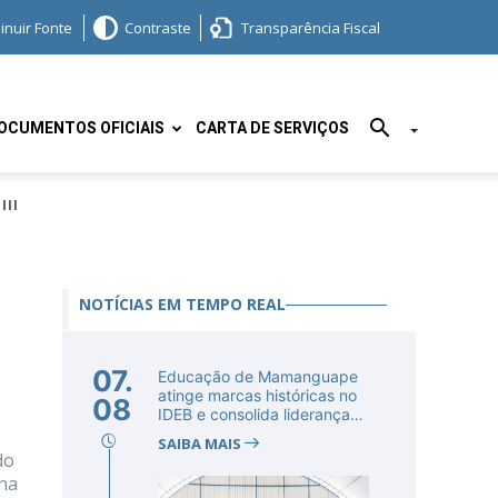
inuir Fonte
Contraste
Transparência Fiscal
OCUMENTOS OFICIAIS
CARTA DE SERVIÇOS
III
NOTÍCIAS EM TEMPO REAL
07.
Educação de Mamanguape
atinge marcas históricas no
08
IDEB e consolida liderança
no...
SAIBA MAIS
do
 na