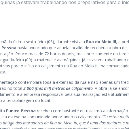
áquinas já estavam trabalhando nos preparativos para o iníc
ã da última sexta-feira (06), durante visita a
Rua do Meio III
, a pre
e Pessoa
havia anunciado que aquela localidade receberia a obra de
ntação. Pouco mais de 72 horas depois, mais precisamente na tarde
segunda-feira (09) o material e as máquinas já estavam trabalhando 
ativos para o início do calçamento na Rua do Meio III, na comunidad
sta.
mentação contemplará toda a extensão da rua e não apenas um trec
erão no total
3.000 (três mil) metros de calçamento
. A obra já se enco
amento e a empresa responsável pela sua realização está atualmen
o a terraplanagem do local.
eita
Eunice Pessoa
recebeu com bastante entusiasmo a informação
na ela esteve na comunidade anunciando o calçamento.
“Eu estou muito
o antigo dos moradores da Rua do Meio III, que é uma das maiores e m
ande satisfação ver mais esse sonho se materializando”
, disse a prefei