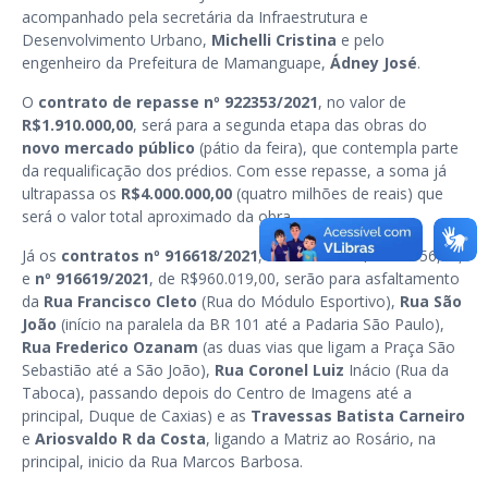
acompanhado pela secretária da Infraestrutura e
Desenvolvimento Urbano,
Michelli Cristina
e pelo
engenheiro da Prefeitura de Mamanguape,
Ádney José
.
O
contrato de repasse nº 922353/2021
, no valor de
R$1.910.000,00
, será para a segunda etapa das obras do
novo mercado público
(pátio da feira), que contempla parte
da requalificação dos prédios. Com esse repasse, a soma já
ultrapassa os
R$4.000.000,00
(quatro milhões de reais) que
será o valor total aproximado da obra.
Já os
contratos nº 916618/2021
, no valor de R$1.912.356,00,
e
nº 916619/2021
, de R$960.019,00, serão para asfaltamento
da
Rua Francisco Cleto
(Rua do Módulo Esportivo),
Rua São
João
(início na paralela da BR 101 até a Padaria São Paulo),
Rua Frederico Ozanam
(as duas vias que ligam a Praça São
Sebastião até a São João),
Rua Coronel Luiz
Inácio (Rua da
Taboca), passando depois do Centro de Imagens até a
principal, Duque de Caxias) e as
Travessas Batista Carneiro
e
Ariosvaldo R da Costa
, ligando a Matriz ao Rosário, na
principal, inicio da Rua Marcos Barbosa.