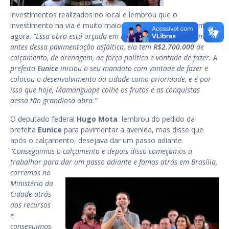
investimentos realizados no local e lembrou que o
investimento na via é muito maior do que o valor apresentado
agora.
“Essa obra está orçada em
R$1.646.670,75
, mas bem
antes dessa pavimentação asfáltica, ela tem
R$2.700.000
de
calçamento, de drenagem, de força política e vontade de fazer. A
prefeita
Eunice
iniciou o seu mandato com vontade de fazer e
colocou o desenvolvimento da cidade como prioridade, e é por
isso que hoje, Mamanguape colhe os frutos e as conquistas
dessa tão grandiosa obra.”
O deputado federal
Hugo Mota
lembrou do pedido da
prefeita
Eunice
para pavimentar a avenida, mas disse que
após o calçamento, desejava dar um passo adiante.
“Conseguimos o calçamento e depois disso começamos a
trabalhar para dar um passo adiante e fomos
atrás em Brasília,
corremos no
Ministério da
Cidade atrás
dos recursos
e
conseguimos