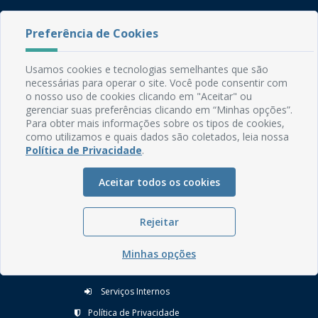
Preferência de Cookies
Usamos cookies e tecnologias semelhantes que são
necessárias para operar o site. Você pode consentir com
Rua do Imperador, 78, Centro
o nosso uso de cookies clicando em "Aceitar" ou
CEP: 58.280-000 - Mamanguape/PB
gerenciar suas preferências clicando em “Minhas opções”.
Para obter mais informações sobre os tipos de cookies,
Fone: (83) 3292-2246
como utilizamos e quais dados são coletados, leia nossa
Email: comunicacao@mamanguape.pb.gov.br
Política de Privacidade
.
Expediente: Segunda à Sexta, das 08h às 13h
Aceitar todos os cookies
Mapa do Site
Perguntas frequentes
Rejeitar
Manual de Navegação
Glossário
Minhas opções
Ouvidoria
Serviços Internos
Política de Privacidade