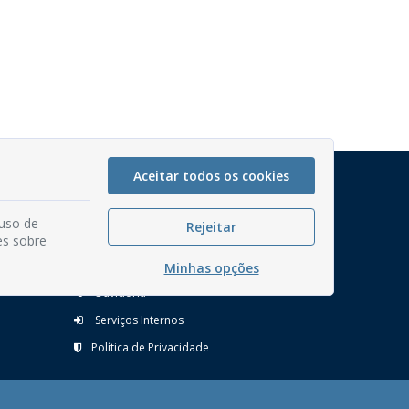
Aceitar todos os cookies
Mapa do Site
Perguntas frequentes
 uso de
Rejeitar
Manual de Navegação
es sobre
Glossário
Minhas opções
Ouvidoria
Serviços Internos
Política de Privacidade