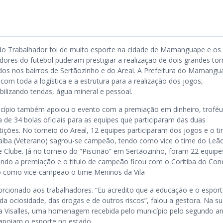
do Trabalhador foi de muito esporte na cidade de Mamanguape e os
dores do futebol puderam prestigiar a realização de dois grandes tor
ados nos bairros de Sertãozinho e do Areal. A Prefeitura do Mamangu
com toda a logística e a estrutura para a realização dos jogos,
bilizando tendas, água mineral e pessoal.
cípio também apoiou o evento com a premiação em dinheiro, troféu
 de 34 bolas oficiais para as equipes que participaram das duas
ições. No torneio do Areal, 12 equipes participaram dos jogos e o t
aíba (Veterano) sagrou-se campeão, tendo como vice o time do Leã
e Clube. Já no torneio do “Piscinão” em Sertãozinho, foram 22 equipe
ando a premiação e o titulo de campeão ficou com o Coritiba do Con
o como vice-campeão o time Meninos da Vila
porcionado aos trabalhadores. “Eu acredito que a educação e o espor
da ociosidade, das drogas e de outros riscos”, falou a gestora. Na s
ca Visalles, uma homenagem recebida pelo município pelo segundo a
 apoiam o esporte no estado.