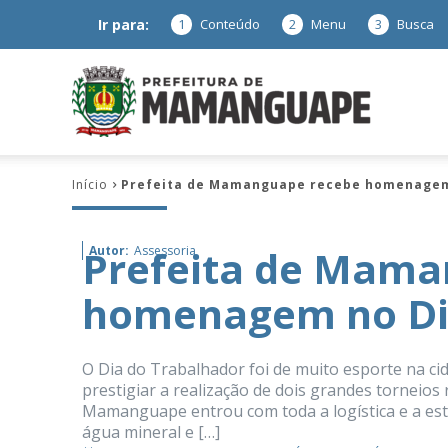
Ir para:
1
Conteúdo
2
Menu
3
Busca
Prefeitura
Início
Prefeita de Mamanguape recebe homenagem
de
Prefeita de Mama
Autor:
Assessoria
homenagem no Di
Mamanguap
O Dia do Trabalhador foi de muito esporte na 
prestigiar a realização de dois grandes torneios 
Mamanguape entrou com toda a logística e a estr
–
água mineral e […]