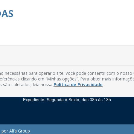
DAS
o necessárias para operar o site. Você pode consentir com o nosso
Rua do Imperador, 78, Centro
preferências clicando em “Minhas opções”. Para obter mais informaçõ
CEP: 58.280-000 - Mamanguape/PB
s são coletados, leia nossa
Política de Privacidade
.
Fone: (83) 3292-2246
Email: comunicacao@mamanguape.pb.gov.br
Expediente: Segunda à Sexta, das 08h às 13h
 por Alfa Group