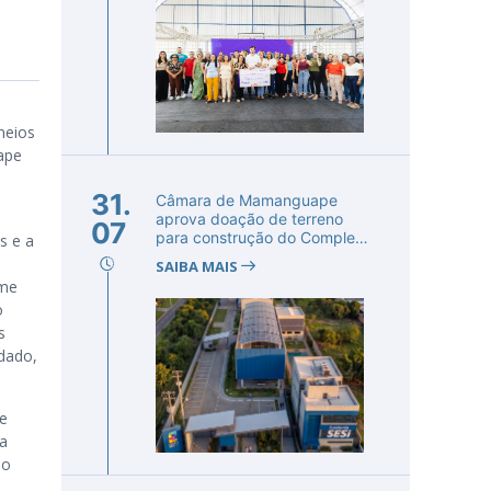
neios
ape
31.
Câmara de Mamanguape
aprova doação de terreno
07
para construção do Complexo
s e a
Educac...
SAIBA MAIS
ime
o
s
dado,
te
ua
no