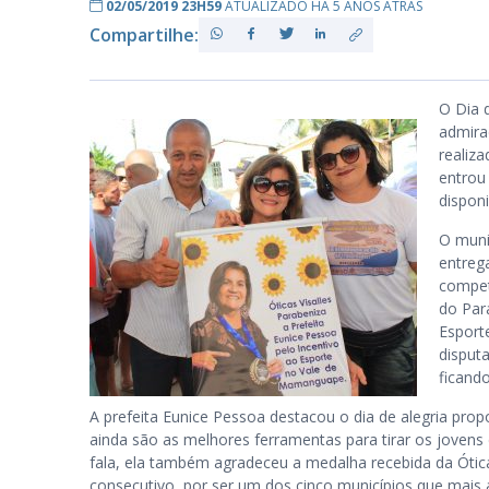
02/05/2019 23H59
ATUALIZADO HÁ 5 ANOS ATRÁS
Compartilhe:
PB
O Dia 
admira
realiz
entrou 
disponi
O muni
entrega
compet
do Par
Esport
disput
ficand
A prefeita Eunice Pessoa destacou o dia de alegria pro
ainda são as melhores ferramentas para tirar os jovens 
fala, ela também agradeceu a medalha recebida da Óti
consecutivo, por ser um dos cinco municípios que mais