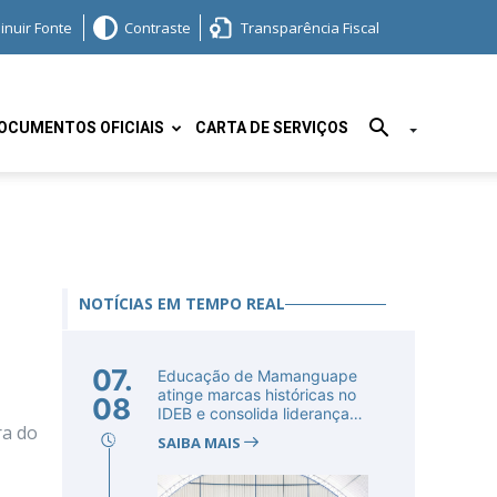
inuir Fonte
Contraste
Transparência Fiscal
OCUMENTOS OFICIAIS
CARTA DE SERVIÇOS
NOTÍCIAS EM TEMPO REAL
07.
Educação de Mamanguape
atinge marcas históricas no
08
IDEB e consolida liderança
ra do
no...
SAIBA MAIS