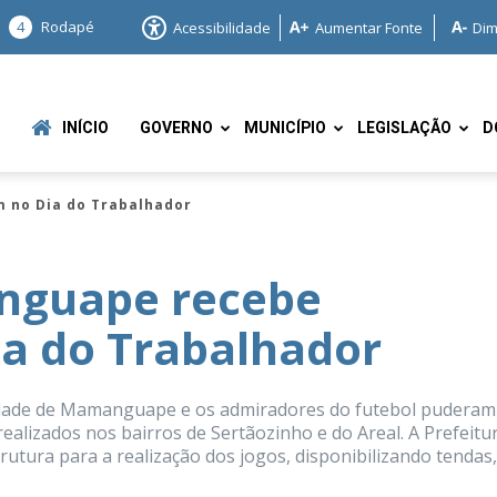
4
Rodapé
Acessibilidade
Aumentar Fonte
Dim
INÍCIO
GOVERNO
MUNICÍPIO
LEGISLAÇÃO
D
 no Dia do Trabalhador
nguape recebe
a do Trabalhador
e
cidade de Mamanguape e os admiradores do futebol puderam
realizados nos bairros de Sertãozinho e do Areal. A Prefeitu
utura para a realização dos jogos, disponibilizando tendas,