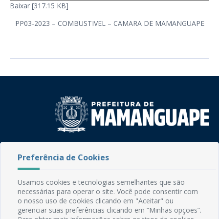
Baixar [317.15 KB]
PP03-2023 – COMBUSTIVEL – CAMARA DE MAMANGUAPE
Rua do Imperador, 78, Centro
Preferência de Cookies
CEP: 58.280-000 - Mamanguape/PB
Fone: (83) 3292-2246
Email: comunicacao@mamanguape.pb.gov.br
Usamos cookies e tecnologias semelhantes que são
Expediente: Segunda à Sexta, das 08h às 13h
necessárias para operar o site. Você pode consentir com
o nosso uso de cookies clicando em "Aceitar" ou
gerenciar suas preferências clicando em “Minhas opções”.
Mapa do Site