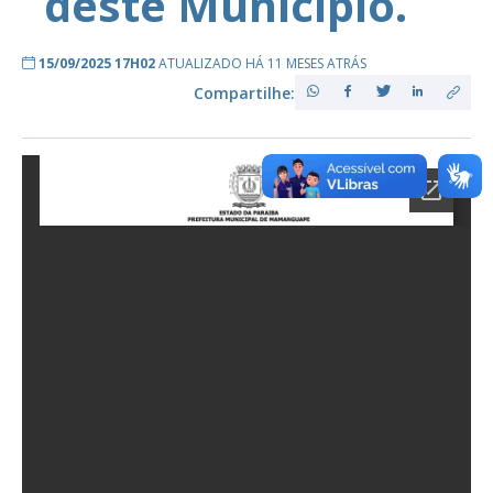
deste Município.
15/09/2025 17H02
ATUALIZADO HÁ 11 MESES ATRÁS
Compartilhe: