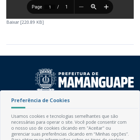
Baixar [220.89 KB]
Preferência de Cookies
Rua do Imperador, 78, Centro
CEP: 58.280-000 - Mamanguape/PB
Fone: (83) 3292-2246
Usamos cookies e tecnologias semelhantes que são
Email: comunicacao@mamanguape.pb.gov.br
necessárias para operar o site. Você pode consentir com
o nosso uso de cookies clicando em "Aceitar" ou
Expediente: Segunda à Sexta, das 08h às 13h
gerenciar suas preferências clicando em “Minhas opções”.
Para obter mais informações sobre os tipos de cookies,