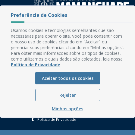
Preferência de Cookies
Rua do Imperador, 78, Centro
Usamos cookies e tecnologias semelhantes que são
CEP: 58.280-000 - Mamanguape/PB
necessárias para operar o site. Você pode consentir com
Fone: (83) 3292-2246
o nosso uso de cookies clicando em "Aceitar" ou
Email: comunicacao@mamanguape.pb.gov.br
gerenciar suas preferências clicando em “Minhas opções”.
Expediente: Segunda à Sexta, das 08h às 13h
Para obter mais informações sobre os tipos de cookies,
como utilizamos e quais dados são coletados, leia nossa
Política de Privacidade
.
Mapa do Site
Perguntas frequentes
Aceitar todos os cookies
Manual de Navegação
Glossário
Rejeitar
Ouvidoria
Minhas opções
Serviços Internos
Política de Privacidade