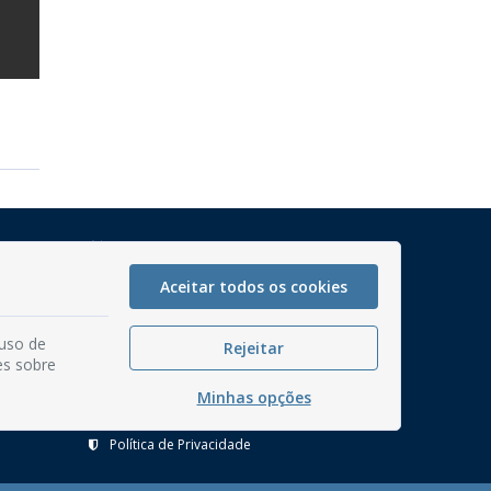
Mapa do Site
Perguntas frequentes
Aceitar todos os cookies
Manual de Navegação
 uso de
Glossário
Rejeitar
es sobre
Ouvidoria
Minhas opções
Serviços Internos
Política de Privacidade