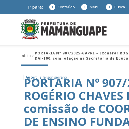
Ir para:
1
Conteúdo
2
Menu
3
Busca
Prefeitura
PORTARIA Nº 907/2025-GAPRE – Exonerar RO
Início
DAI-100, com lotação na Secretaria de Educa
de
PORTARIA Nº 907/
Autor:
jefferson serrano
ROGÉRIO CHAVES D
Mamanguap
comissão de CO
DE ENSINO FUNDAM
–