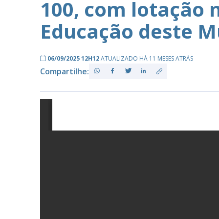
100, com lotação 
Educação deste Mu
PB
06/09/2025 12H12
ATUALIZADO HÁ 11 MESES ATRÁS
Compartilhe: