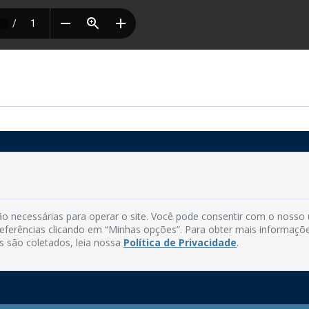
Rua do Imperador, 78, Centro
CEP: 58.280-000 - Mamanguape/PB
o necessárias para operar o site. Você pode consentir com o nosso
Fone: (83) 3292-2246
preferências clicando em “Minhas opções”. Para obter mais informaçõ
Email: comunicacao@mamanguape.pb.gov.br
s são coletados, leia nossa
Política de Privacidade
.
Expediente: Segunda à Sexta, das 08h às 13h