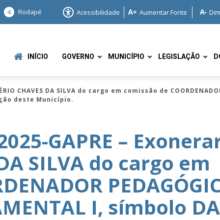
4
Rodapé
Acessibilidade
Aumentar Fonte
Dim
INÍCIO
GOVERNO
MUNICÍPIO
LEGISLAÇÃO
D
GÉRIO CHAVES DA SILVA do cargo em comissão de COORDENAD
ção deste Município.
2025-GAPRE – Exonera
A SILVA do cargo em
e
ORDENADOR PEDAGÓGI
ENTAL I, símbolo DA