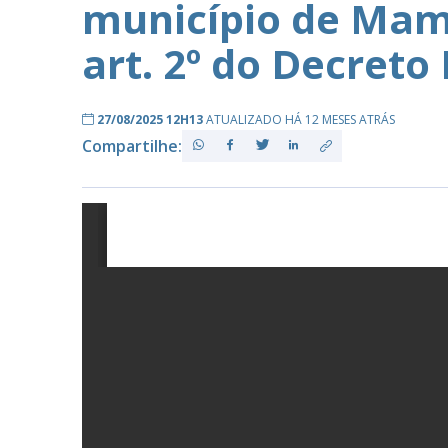
município de Mam
art. 2º do Decreto
PB
27/08/2025 12H13
ATUALIZADO HÁ 12 MESES ATRÁS
Compartilhe: