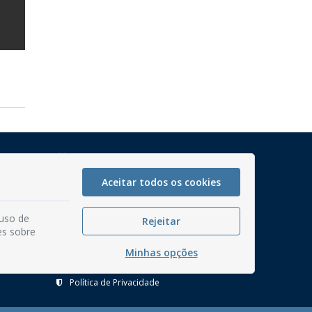
Mapa do Site
Perguntas frequentes
Aceitar todos os cookies
Manual de Navegação
 uso de
Glossário
Rejeitar
es sobre
Ouvidoria
Minhas opções
Serviços Internos
Política de Privacidade