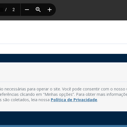
Rua do Imperador, 78, Centro
CEP: 58.280-000 - Mamanguape/PB
o necessárias para operar o site. Você pode consentir com o nosso
Fone: (83) 3292-2246
preferências clicando em “Minhas opções”. Para obter mais informaçõ
Email: comunicacao@mamanguape.pb.gov.br
s são coletados, leia nossa
Política de Privacidade
.
Expediente: Segunda à Sexta, das 08h às 13h