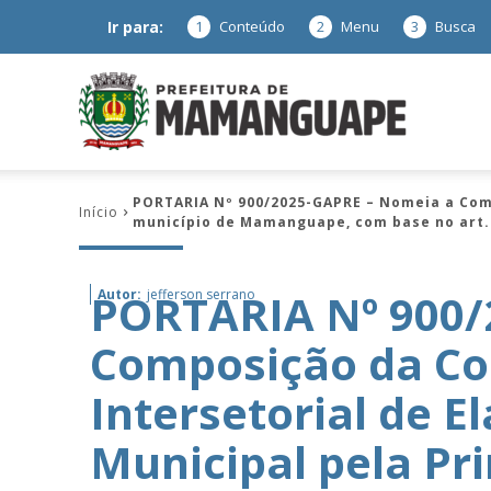
Ir para:
1
Conteúdo
2
Menu
3
Busca
Prefeitura
PORTARIA Nº 900/2025-GAPRE – Nomeia a Comp
Início
município de Mamanguape, com base no art. 
de
PORTARIA Nº 900/
Autor:
jefferson serrano
Composição da Co
Mamanguap
Intersetorial de E
Municipal pela Pr
–