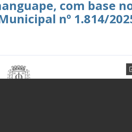
anguape, com base n
 Municipal nº 1.814/202