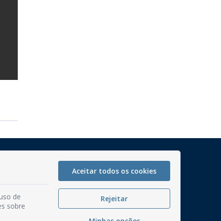
Mapa do Site
Perguntas frequentes
Aceitar todos os cookies
Manual de Navegação
 uso de
Rejeitar
Glossário
es sobre
Ouvidoria
Minhas opções