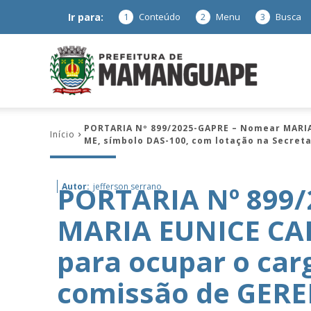
Ir para:
1
Conteúdo
2
Menu
3
Busca
Prefeitura
PORTARIA Nº 899/2025-GAPRE – Nomear MARI
Início
ME, símbolo DAS-100, com lotação na Secret
de
PORTARIA Nº 899
Autor:
jefferson serrano
MARIA EUNICE CA
Mamanguap
para ocupar o ca
comissão de GER
–