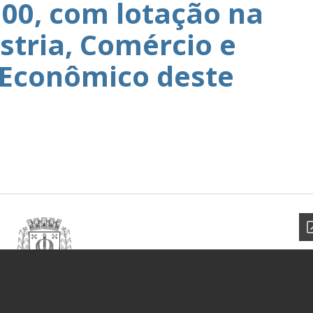
00, com lotação na
stria, Comércio e
Econômico deste