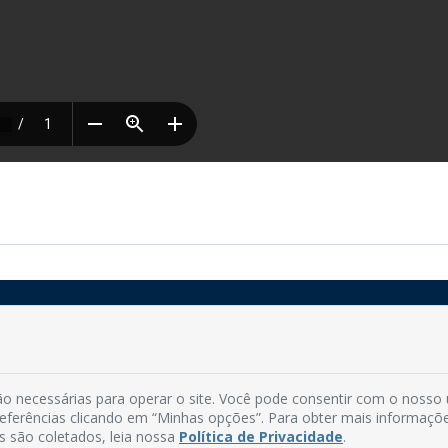
Rua do Imperador, 78, Centro
CEP: 58.280-000 - Mamanguape/PB
o necessárias para operar o site. Você pode consentir com o nosso
Fone: (83) 3292-2246
preferências clicando em “Minhas opções”. Para obter mais informaçõ
Email: comunicacao@mamanguape.pb.gov.br
s são coletados, leia nossa
Política de Privacidade
.
Expediente: Segunda à Sexta, das 08h às 13h