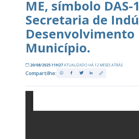
ME, símbolo DAS-1
Secretaria de Indú
PB
Desenvolvimento 
Município.
20/08/2025 11H27
ATUALIZADO HÁ 12 MESES ATRÁS
Compartilhe: