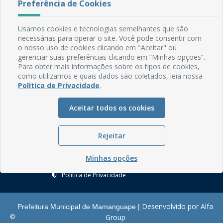
Preferência de Cookies
Rua do Imperador, 78, Centro
Usamos cookies e tecnologias semelhantes que são
CEP: 58.280-000 - Mamanguape/PB
necessárias para operar o site. Você pode consentir com
Fone: (83) 3292-2246
o nosso uso de cookies clicando em "Aceitar" ou
Email: comunicacao@mamanguape.pb.gov.br
gerenciar suas preferências clicando em “Minhas opções”.
Expediente: Segunda à Sexta, das 08h às 13h
Para obter mais informações sobre os tipos de cookies,
como utilizamos e quais dados são coletados, leia nossa
Política de Privacidade
.
Mapa do Site
Perguntas frequentes
Aceitar todos os cookies
Manual de Navegação
Glossário
Rejeitar
Ouvidoria
Minhas opções
Serviços Internos
Política de Privacidade
Desenvolvido por Alfa
Prefeitura Municipal de Mamanguape |
©
Group