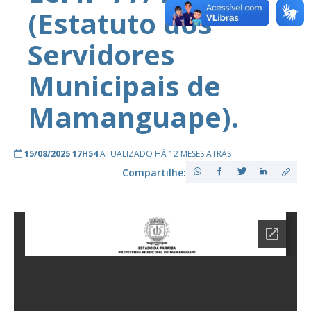
(Estatuto dos
Servidores
Municipais de
Mamanguape).
15/08/2025 17H54
ATUALIZADO HÁ 12 MESES ATRÁS
Compartilhe: