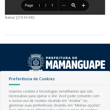
Baixar [219.94 KB]
Preferência de Cookies
Rua do Imperador, 78, Centro
CEP: 58.280-000 - Mamanguape/PB
Fone: (83) 3292-2246
Usamos cookies e tecnologias semelhantes que são
Email: comunicacao@mamanguape.pb.gov.br
necessárias para operar o site. Você pode consentir com
o nosso uso de cookies clicando em "Aceitar" ou
Expediente: Segunda à Sexta, das 08h às 13h
gerenciar suas preferências clicando em “Minhas opções”.
Para obter mais informações sobre os tipos de cookies,