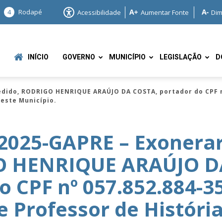
4
Rodapé
Acessibilidade
Aumentar Fonte
Dim
INÍCIO
GOVERNO
MUNICÍPIO
LEGISLAÇÃO
D
edido, RODRIGO HENRIQUE ARAÚJO DA COSTA, portador do CPF nº
deste Município.
2025-GAPRE – Exonerar
GO HENRIQUE ARAÚJO D
e
 CPF nº 057.852.884-35
e Professor de História