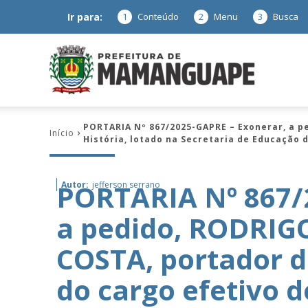
Ir para:
1
Conteúdo
2
Menu
3
Busca
Prefeitura
PORTARIA Nº 867/2025-GAPRE – Exonerar, a p
Início
História, lotado na Secretaria de Educação 
de
PORTARIA Nº 867/
Autor:
jefferson serrano
a pedido, RODRI
Mamanguap
COSTA, portador do
do cargo efetivo d
–