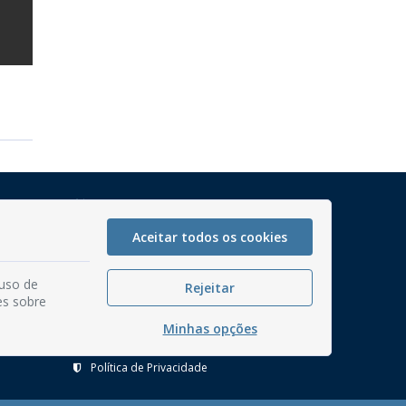
Mapa do Site
Perguntas frequentes
Aceitar todos os cookies
Manual de Navegação
 uso de
Glossário
Rejeitar
es sobre
Ouvidoria
Minhas opções
Serviços Internos
Política de Privacidade