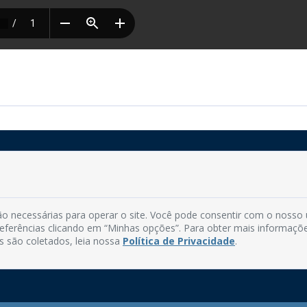
Rua do Imperador, 78, Centro
CEP: 58.280-000 - Mamanguape/PB
o necessárias para operar o site. Você pode consentir com o nosso
Fone: (83) 3292-2246
preferências clicando em “Minhas opções”. Para obter mais informaçõ
Email: comunicacao@mamanguape.pb.gov.br
s são coletados, leia nossa
Política de Privacidade
.
Expediente: Segunda à Sexta, das 08h às 13h