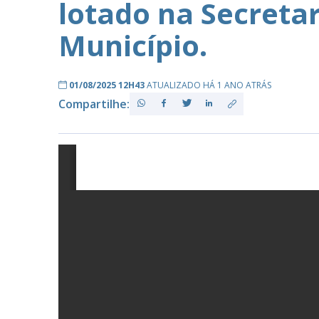
lotado na Secreta
Município.
PB
01/08/2025 12H43
ATUALIZADO HÁ 1 ANO ATRÁS
Compartilhe: