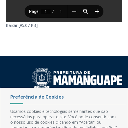
Baixar [95.07 KB]
Preferência de Cookies
Rua do Imperador, 78, Centro
CEP: 58.280-000 - Mamanguape/PB
Fone: (83) 3292-2246
Usamos cookies e tecnologias semelhantes que são
necessárias para operar o site. Você pode consentir com
Email: comunicacao@mamanguape.pb.gov.br
o nosso uso de cookies clicando em "Aceitar" ou
Expediente: Segunda à Sexta, das 08h às 13h
gerenciar suas preferências clicando em “Minhas opções”.