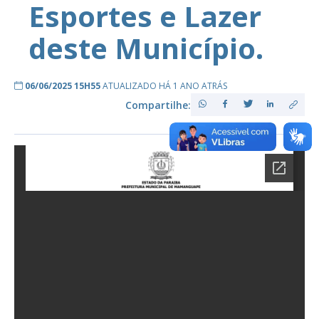
Esportes e Lazer
deste Município.
06/06/2025 15H55
ATUALIZADO HÁ 1 ANO ATRÁS
Compartilhe: