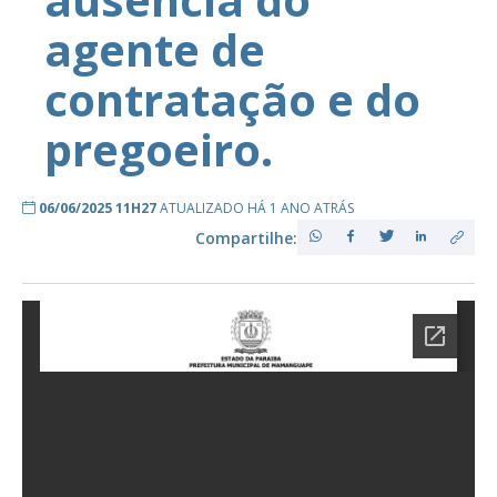
agente de
contratação e do
pregoeiro.
06/06/2025 11H27
ATUALIZADO HÁ 1 ANO ATRÁS
Compartilhe: