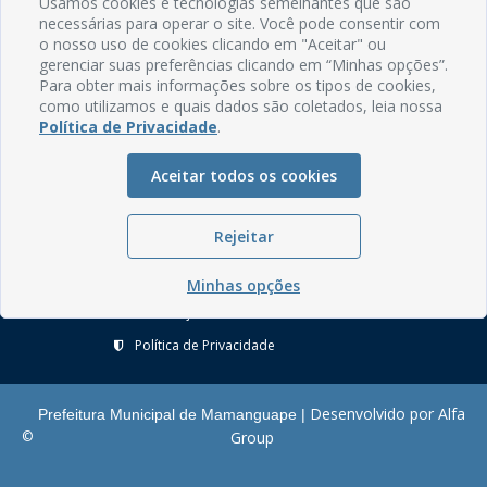
Usamos cookies e tecnologias semelhantes que são
Rua do Imperador, 78, Centro
necessárias para operar o site. Você pode consentir com
CEP: 58.280-000 - Mamanguape/PB
o nosso uso de cookies clicando em "Aceitar" ou
Fone: (83) 3292-2246
gerenciar suas preferências clicando em “Minhas opções”.
Email: comunicacao@mamanguape.pb.gov.br
Para obter mais informações sobre os tipos de cookies,
Expediente: Segunda à Sexta, das 08h às 13h
como utilizamos e quais dados são coletados, leia nossa
Política de Privacidade
.
Mapa do Site
Aceitar todos os cookies
Perguntas frequentes
Manual de Navegação
Rejeitar
Glossário
Ouvidoria
Minhas opções
Serviços Internos
Política de Privacidade
Desenvolvido por Alfa
Prefeitura Municipal de Mamanguape |
©
Group