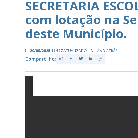
SECRETARIA ESCOL
com lotação na Se
PB
deste Município.
20/05/2025 16H27
ATUALIZADO HÁ 1 ANO ATRÁS
Compartilhe: