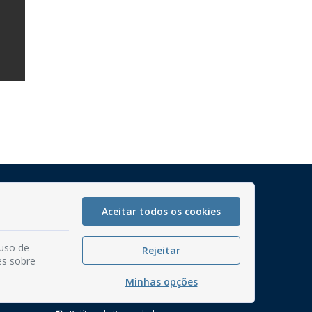
Mapa do Site
Perguntas frequentes
Aceitar todos os cookies
Manual de Navegação
 uso de
Rejeitar
Glossário
es sobre
Ouvidoria
Minhas opções
Serviços Internos