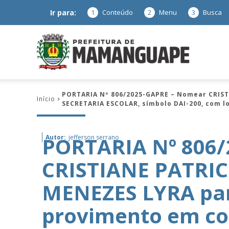
Ir para:
1
Conteúdo
2
Menu
3
Busca
Prefeitura
PORTARIA Nº 806/2025-GAPRE – Nomear CRIST
Início
SECRETARIA ESCOLAR, símbolo DAI-200, com l
de
PORTARIA Nº 806
Autor:
jefferson serrano
CRISTIANE PATRI
Mamanguap
MENEZES LYRA par
provimento em co
–