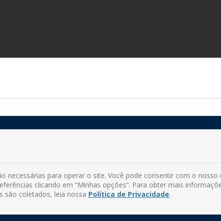
Rua do Imperador, 78, Centro
CEP: 58.280-000 - Mamanguape/PB
o necessárias para operar o site. Você pode consentir com o nosso
Fone: (83) 3292-2246
preferências clicando em “Minhas opções”. Para obter mais informaçõ
Email: comunicacao@mamanguape.pb.gov.br
s são coletados, leia nossa
Política de Privacidade
.
Expediente: Segunda à Sexta, das 08h às 13h