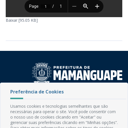
Baixar [95.05 KB]
Preferência de Cookies
Rua do Imperador, 78, Centro
CEP: 58.280-000 - Mamanguape/PB
Fone: (83) 3292-2246
Usamos cookies e tecnologias semelhantes que são
Email: comunicacao@mamanguape.pb.gov.br
necessárias para operar o site. Você pode consentir com
o nosso uso de cookies clicando em "Aceitar" ou
Expediente: Segunda à Sexta, das 08h às 13h
gerenciar suas preferências clicando em “Minhas opções”.
Para obter mais informações sobre os tipos de cookies,