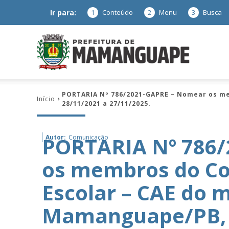
Ir para:
1
Conteúdo
2
Menu
3
Busca
Prefeitura
PORTARIA Nº 786/2021-GAPRE – Nomear os me
Início
28/11/2021 a 27/11/2025.
de
PORTARIA Nº 786
Autor:
Comunicação
os membros do Co
Mamanguap
Escolar – CAE do 
Mamanguape/PB, p
–