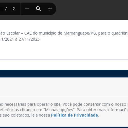
ão Escolar – CAE do município de Mamanguape/PB, para o quadriên
11/2021 a 27/11/2025.
Rua do Imperador, 78, Centro
CEP: 58.280-000 - Mamanguape/PB
o necessárias para operar o site. Você pode consentir com o nosso
Fone: (83) 3292-2246
preferências clicando em “Minhas opções”. Para obter mais informaçõ
Email: comunicacao@mamanguape.pb.gov.br
s são coletados, leia nossa
Política de Privacidade
.
Expediente: Segunda à Sexta, das 08h às 13h