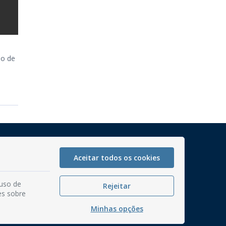
io de
Mapa do Site
Perguntas frequentes
Aceitar todos os cookies
Manual de Navegação
 uso de
Rejeitar
Glossário
es sobre
Ouvidoria
Minhas opções
Serviços Internos