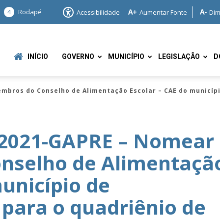
4
Rodapé
Acessibilidade
Aumentar Fonte
Dim
INÍCIO
GOVERNO
MUNICÍPIO
LEGISLAÇÃO
D
mbros do Conselho de Alimentação Escolar – CAE do municíp
/2021-GAPRE – Nomear
nselho de Alimentaçã
e
município de
ara o quadriênio de