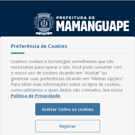
Rua do Imperador, 78, Centro
Preferência de Cookies
CEP: 58.280-000 - Mamanguape/PB
Fone: (83) 3292-2246
Usamos cookies e tecnologias semelhantes que são
Email: comunicacao@mamanguape.pb.gov.br
necessárias para operar o site. Você pode consentir com
Expediente: Segunda à Sexta, das 08h às 13h
o nosso uso de cookies clicando em "Aceitar" ou
gerenciar suas preferências clicando em “Minhas opções”.
Mapa do Site
Para obter mais informações sobre os tipos de cookies,
como utilizamos e quais dados são coletados, leia nossa
Perguntas frequentes
Política de Privacidade
.
Manual de Navegação
Aceitar todos os cookies
Glossário
Ouvidoria
Rejeitar
Serviços Internos