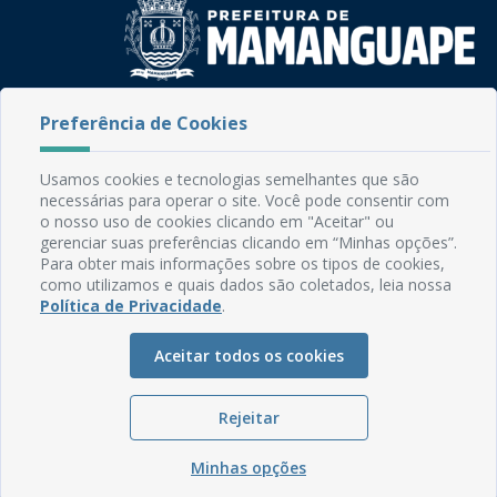
Rua do Imperador, 78, Centro
Preferência de Cookies
CEP: 58.280-000 - Mamanguape/PB
Fone: (83) 3292-2246
Usamos cookies e tecnologias semelhantes que são
Email: comunicacao@mamanguape.pb.gov.br
necessárias para operar o site. Você pode consentir com
Expediente: Segunda à Sexta, das 08h às 13h
o nosso uso de cookies clicando em "Aceitar" ou
gerenciar suas preferências clicando em “Minhas opções”.
Mapa do Site
Para obter mais informações sobre os tipos de cookies,
como utilizamos e quais dados são coletados, leia nossa
Perguntas frequentes
Política de Privacidade
.
Manual de Navegação
Aceitar todos os cookies
Glossário
Ouvidoria
Rejeitar
Serviços Internos
Política de Privacidade
Minhas opções