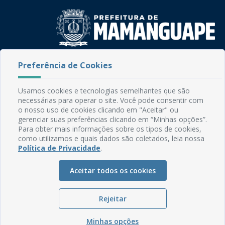
Rua do Imperador, 78, Centro
Preferência de Cookies
CEP: 58.280-000 - Mamanguape/PB
Fone: (83) 3292-2246
Usamos cookies e tecnologias semelhantes que são
Email: comunicacao@mamanguape.pb.gov.br
necessárias para operar o site. Você pode consentir com
Expediente: Segunda à Sexta, das 08h às 13h
o nosso uso de cookies clicando em "Aceitar" ou
gerenciar suas preferências clicando em “Minhas opções”.
Mapa do Site
Para obter mais informações sobre os tipos de cookies,
como utilizamos e quais dados são coletados, leia nossa
Perguntas frequentes
Política de Privacidade
.
Manual de Navegação
Aceitar todos os cookies
Glossário
Ouvidoria
Rejeitar
Serviços Internos
Política de Privacidade
Minhas opções