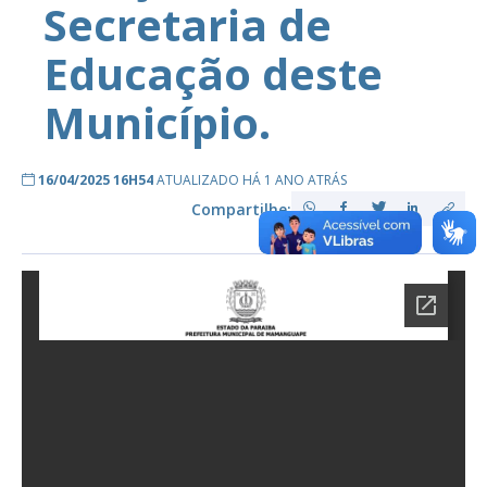
Secretaria de
Educação deste
Município.
16/04/2025 16H54
ATUALIZADO HÁ 1 ANO ATRÁS
Compartilhe: