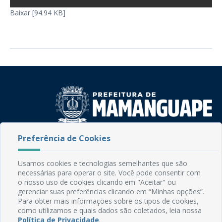
Baixar [94.94 KB]
Preferência de Cookies
Rua do Imperador, 78, Centro
CEP: 58.280-000 - Mamanguape/PB
Fone: (83) 3292-2246
Usamos cookies e tecnologias semelhantes que são
Email: comunicacao@mamanguape.pb.gov.br
necessárias para operar o site. Você pode consentir com
Expediente: Segunda à Sexta, das 08h às 13h
o nosso uso de cookies clicando em "Aceitar" ou
gerenciar suas preferências clicando em “Minhas opções”.
Para obter mais informações sobre os tipos de cookies,
Mapa do Site
como utilizamos e quais dados são coletados, leia nossa
Perguntas frequentes
Política de Privacidade
.