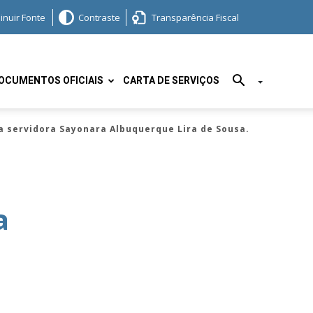
inuir Fonte
Contraste
Transparência Fiscal
OCUMENTOS OFICIAIS
CARTA DE SERVIÇOS
a servidora Sayonara Albuquerque Lira de Sousa.
a