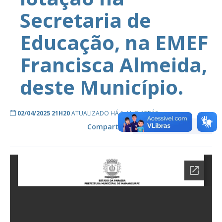
Secretaria de
Educação, na EMEF
Francisca Almeida,
deste Município.
02/04/2025 21H20
ATUALIZADO HÁ 1 ANO ATRÁS
Compartilhe: