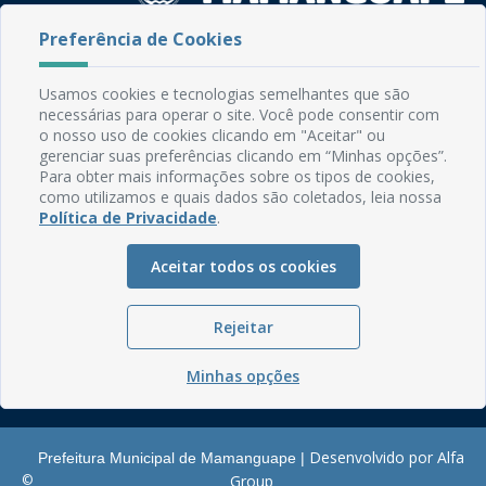
Preferência de Cookies
Rua do Imperador, 78, Centro
CEP: 58.280-000 - Mamanguape/PB
Usamos cookies e tecnologias semelhantes que são
Fone: (83) 3292-2246
necessárias para operar o site. Você pode consentir com
Email: comunicacao@mamanguape.pb.gov.br
o nosso uso de cookies clicando em "Aceitar" ou
Expediente: Segunda à Sexta, das 08h às 13h
gerenciar suas preferências clicando em “Minhas opções”.
Para obter mais informações sobre os tipos de cookies,
Mapa do Site
como utilizamos e quais dados são coletados, leia nossa
Política de Privacidade
.
Perguntas frequentes
Manual de Navegação
Aceitar todos os cookies
Glossário
Ouvidoria
Rejeitar
Serviços Internos
Minhas opções
Política de Privacidade
Desenvolvido por Alfa
Prefeitura Municipal de Mamanguape |
©
Group