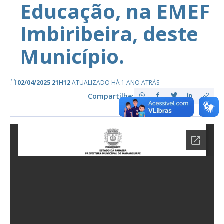
Educação, na EMEF
Imbiribeira, deste
Município.
02/04/2025 21H12
ATUALIZADO HÁ 1 ANO ATRÁS
Compartilhe: