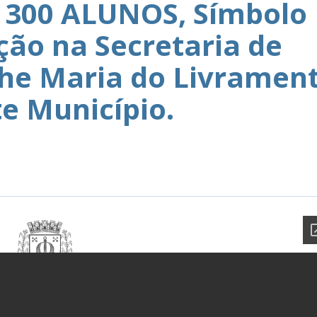
É 300 ALUNOS, Símbolo
ção na Secretaria de
che Maria do Livramen
te Município.