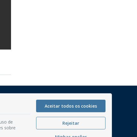
Mapa do Site
Perguntas frequentes
Aceitar todos os cookies
Manual de Navegação
 uso de
Rejeitar
Glossário
es sobre
Ouvidoria
Minhas opções