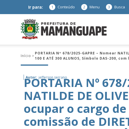
Ir para:
1
Conteúdo
2
Menu
3
Busca
Prefeitura
PORTARIA Nº 678/2025-GAPRE – Nomear NATIL
Início
100 E ATÉ 300 ALUNOS, Símbolo DAS-200, com 
de
PORTARIA Nº 678
Autor:
jefferson serrano
NATILDE DE OLIVE
Mamanguap
ocupar o cargo d
comissão de DIR
–