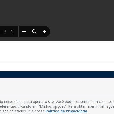
Rua do Imperador, 78, Centro
CEP: 58.280-000 - Mamanguape/PB
o necessárias para operar o site. Você pode consentir com o nosso
Fone: (83) 3292-2246
preferências clicando em “Minhas opções”. Para obter mais informaçõ
Email: comunicacao@mamanguape.pb.gov.br
s são coletados, leia nossa
Política de Privacidade
.
Expediente: Segunda à Sexta, das 08h às 13h