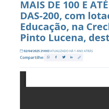
MAIS DE 100 E AT
DAS-200, com lota
PB
Educação, na Cre
Pinto Lucena, des
02/04/2025 21H03
ATUALIZADO HÁ 1 ANO ATRÁS
Compartilhe: