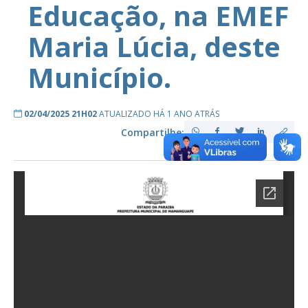
Educação, na EMEF
Maria Lúcia, deste
Município.
02/04/2025 21H02
ATUALIZADO HÁ 1 ANO ATRÁS
Compartilhe: