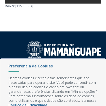
Baixar [135.98 KB]
Preferência de Cookies
Rua do Imperador, 78, Centro
CEP: 58.280-000 - Mamanguape/PB
Fone: (83) 3292-2246
Usamos cookies e tecnologias semelhantes que são
Email: comunicacao@mamanguape.pb.gov.br
necessárias para operar o site. Você pode consentir com
Expediente: Segunda à Sexta, das 08h às 13h
o nosso uso de cookies clicando em "Aceitar" ou
gerenciar suas preferências clicando em “Minhas opções”.
Para obter mais informações sobre os tipos de cookies,
Mapa do Site
como utilizamos e quais dados são coletados, leia nossa
Perguntas frequentes
Política de Privacidade
.