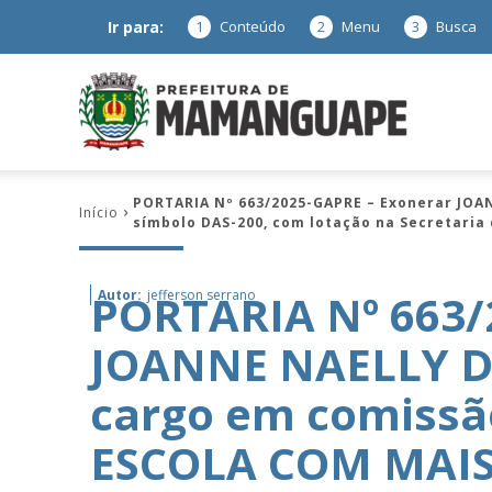
Ir para:
1
Conteúdo
2
Menu
3
Busca
Prefeitura
PORTARIA Nº 663/2025-GAPRE – Exonerar JOA
Início
símbolo DAS-200, com lotação na Secretaria
de
PORTARIA Nº 663/
Autor:
jefferson serrano
JOANNE NAELLY D
Mamanguap
cargo em comissã
ESCOLA COM MAIS 
–