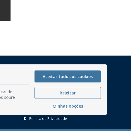
Mapa do Site
Perguntas frequentes
Aceitar todos os cookies
Manual de Navegação
 uso de
Glossário
Rejeitar
es sobre
Ouvidoria
Minhas opções
Serviços Internos
Política de Privacidade