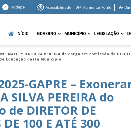
4
Rodapé
Acessibilidade
Aumentar Fonte
Dim
INÍCIO
GOVERNO
MUNICÍPIO
LEGISLAÇÃO
D
NNE NAELLY DA SILVA PEREIRA do cargo em comissão de DIRETO
 de Educação deste Município.
2025-GAPRE – Exonera
A SILVA PEREIRA do
e
o de DIRETOR DE
DE 100 E ATÉ 300