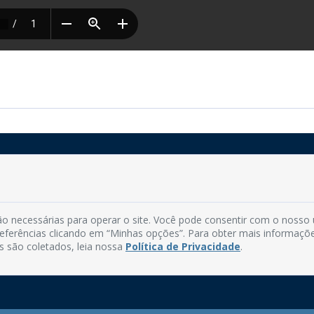
Rua do Imperador, 78, Centro
CEP: 58.280-000 - Mamanguape/PB
o necessárias para operar o site. Você pode consentir com o nosso
Fone: (83) 3292-2246
preferências clicando em “Minhas opções”. Para obter mais informaçõ
Email: comunicacao@mamanguape.pb.gov.br
s são coletados, leia nossa
Política de Privacidade
.
Expediente: Segunda à Sexta, das 08h às 13h