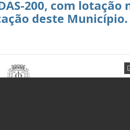
DAS-200, com lotação 
cação deste Município.