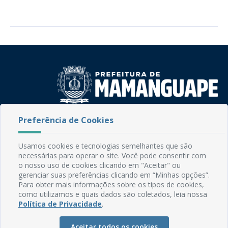
Preferência de Cookies
Rua do Imperador, 78, Centro
CEP: 58.280-000 - Mamanguape/PB
Fone: (83) 3292-2246
Usamos cookies e tecnologias semelhantes que são
Email: comunicacao@mamanguape.pb.gov.br
necessárias para operar o site. Você pode consentir com
Expediente: Segunda à Sexta, das 08h às 13h
o nosso uso de cookies clicando em "Aceitar" ou
gerenciar suas preferências clicando em “Minhas opções”.
Para obter mais informações sobre os tipos de cookies,
Mapa do Site
como utilizamos e quais dados são coletados, leia nossa
Perguntas frequentes
Política de Privacidade
.
Manual de Navegação
Aceitar todos os cookies