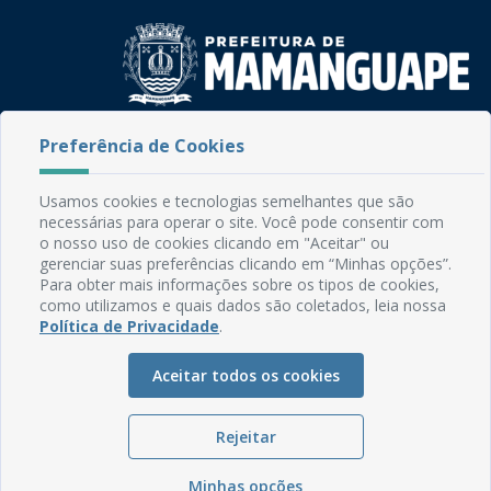
Rua do Imperador, 78, Centro
Preferência de Cookies
CEP: 58.280-000 - Mamanguape/PB
Fone: (83) 3292-2246
Usamos cookies e tecnologias semelhantes que são
Email: comunicacao@mamanguape.pb.gov.br
necessárias para operar o site. Você pode consentir com
Expediente: Segunda à Sexta, das 08h às 13h
o nosso uso de cookies clicando em "Aceitar" ou
gerenciar suas preferências clicando em “Minhas opções”.
Mapa do Site
Para obter mais informações sobre os tipos de cookies,
como utilizamos e quais dados são coletados, leia nossa
Perguntas frequentes
Política de Privacidade
.
Manual de Navegação
Aceitar todos os cookies
Glossário
Ouvidoria
Rejeitar
Serviços Internos
Política de Privacidade
Minhas opções