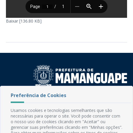
Baixar [136.80 KB]
Preferência de Cookies
Rua do Imperador, 78, Centro
CEP: 58.280-000 - Mamanguape/PB
Fone: (83) 3292-2246
Usamos cookies e tecnologias semelhantes que são
Email: comunicacao@mamanguape.pb.gov.br
necessárias para operar o site. Você pode consentir com
o nosso uso de cookies clicando em "Aceitar" ou
Expediente: Segunda à Sexta, das 08h às 13h
gerenciar suas preferências clicando em “Minhas opções”.
Para obter mais informações sobre os tipos de cookies,