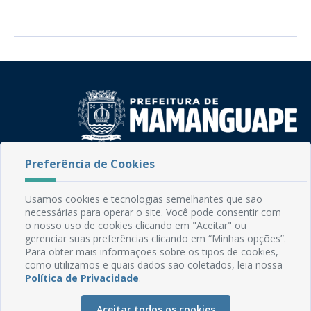
Preferência de Cookies
Rua do Imperador, 78, Centro
CEP: 58.280-000 - Mamanguape/PB
Fone: (83) 3292-2246
Usamos cookies e tecnologias semelhantes que são
Email: comunicacao@mamanguape.pb.gov.br
necessárias para operar o site. Você pode consentir com
Expediente: Segunda à Sexta, das 08h às 13h
o nosso uso de cookies clicando em "Aceitar" ou
gerenciar suas preferências clicando em “Minhas opções”.
Para obter mais informações sobre os tipos de cookies,
Mapa do Site
como utilizamos e quais dados são coletados, leia nossa
Perguntas frequentes
Política de Privacidade
.
Manual de Navegação
Aceitar todos os cookies