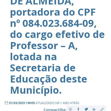
DE ALMEIDA,
portadora do CPF
nº 084.023.684-09,
do cargo efetivo de
Professor – A,
lotada na
Secretaria de
Educação deste
Município.
31/03/2025 19H05
ATUALIZADO HÁ 1 ANO ATRÁS
Compartilhe: