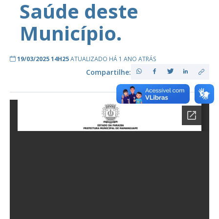
Saúde deste
Município.
19/03/2025 14H25
ATUALIZADO HÁ 1 ANO ATRÁS
Compartilhe: