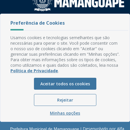
Rua do Imperador, 78, Centro
Preferência de Cookies
CEP: 58.280-000 - Mamanguape/PB
Fone: (83) 3292-2246
Usamos cookies e tecnologias semelhantes que são
Email: comunicacao@mamanguape.pb.gov.br
necessárias para operar o site. Você pode consentir com
Expediente: Segunda à Sexta, das 08h às 13h
o nosso uso de cookies clicando em "Aceitar" ou
gerenciar suas preferências clicando em “Minhas opções”.
Mapa do Site
Para obter mais informações sobre os tipos de cookies,
como utilizamos e quais dados são coletados, leia nossa
Perguntas frequentes
Política de Privacidade
.
Manual de Navegação
Aceitar todos os cookies
Glossário
Ouvidoria
Rejeitar
Serviços Internos
Política de Privacidade
Minhas opções
Desenvolvido por Alfa
Prefeitura Municipal de Mamanguape |