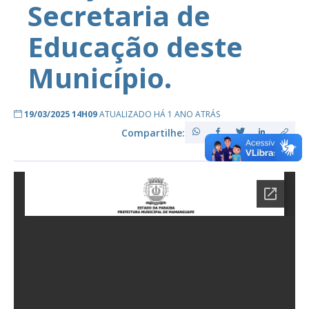
Secretaria de
Educação deste
Município.
19/03/2025 14H09
ATUALIZADO HÁ 1 ANO ATRÁS
Compartilhe: