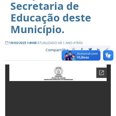
Secretaria de
Educação deste
Município.
19/03/2025 14H08
ATUALIZADO HÁ 1 ANO ATRÁS
Compartilhe: